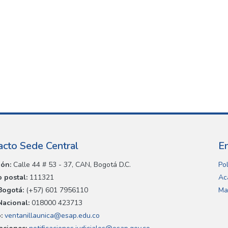
acto Sede Central
E
ión:
Calle 44 # 53 - 37, CAN, Bogotá D.C.
Pol
 postal:
111321
Ac
Bogotá:
(+57) 601 7956110
Ma
Nacional:
018000 423713
:
ventanillaunica@esap.edu.co