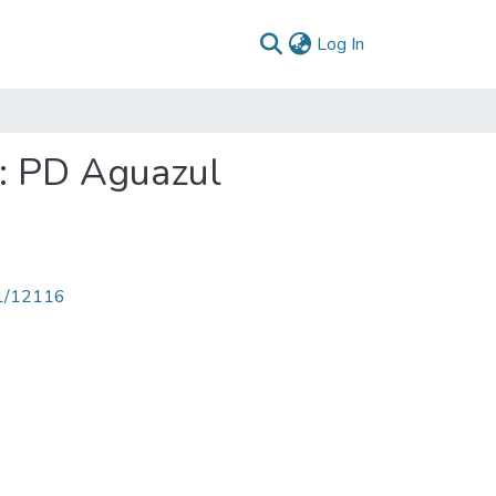
(current)
Log In
3: PD Aguazul
71/12116