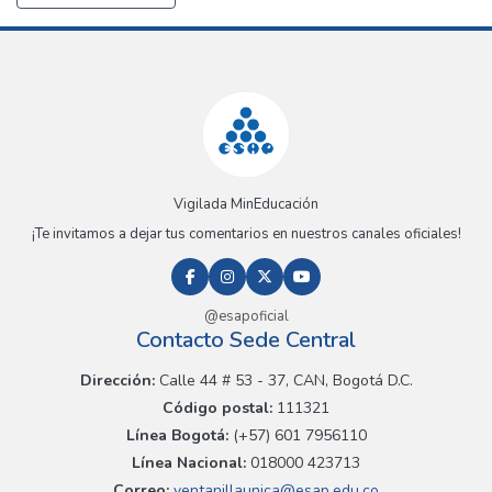
Vigilada MinEducación
¡Te invitamos a dejar tus comentarios en nuestros canales oficiales!
@esapoficial
Contacto Sede Central
Dirección:
Calle 44 # 53 - 37, CAN, Bogotá D.C.
Código postal:
111321
Línea Bogotá:
(+57) 601 7956110
Línea Nacional:
018000 423713
Correo:
ventanillaunica@esap.edu.co