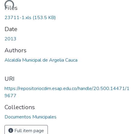
oading...
Files
23711-1.xls
(153.5 KB)
Date
2013
Authors
Alcaldía Municipal de Argelia Cauca
URI
https://repositoriocdim.esap.edu.co/handle/20.500.14471/1
9677
Collections
Documentos Municipales
Full item page