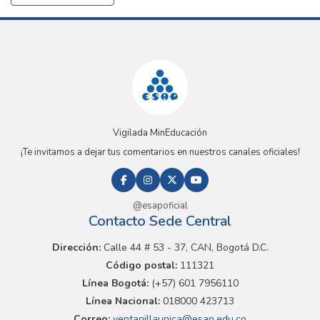
Vigilada MinEducación
¡Te invitamos a dejar tus comentarios en nuestros canales oficiales!
@esapoficial
Contacto Sede Central
Dirección:
Calle 44 # 53 - 37, CAN, Bogotá D.C.
Código postal:
111321
Línea Bogotá:
(+57) 601 7956110
Línea Nacional:
018000 423713
Correo:
ventanillaunica@esap.edu.co