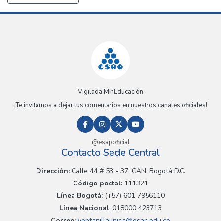
Vigilada MinEducación
¡Te invitamos a dejar tus comentarios en nuestros canales oficiales!
@esapoficial
Contacto Sede Central
Dirección:
Calle 44 # 53 - 37, CAN, Bogotá D.C.
Código postal:
111321
Línea Bogotá:
(+57) 601 7956110
Línea Nacional:
018000 423713
Correo:
ventanillaunica@esap.edu.co