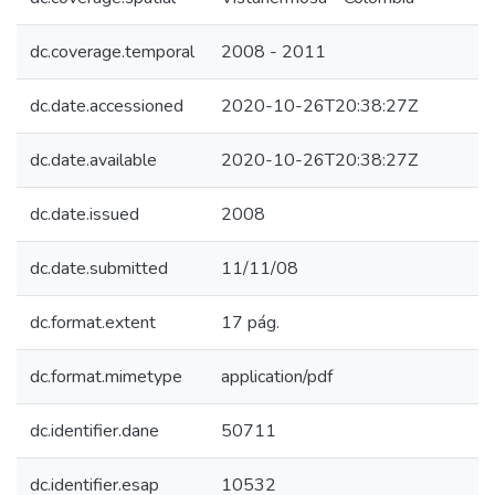
dc.coverage.temporal
2008 - 2011
dc.date.accessioned
2020-10-26T20:38:27Z
dc.date.available
2020-10-26T20:38:27Z
dc.date.issued
2008
dc.date.submitted
11/11/08
dc.format.extent
17 pág.
dc.format.mimetype
application/pdf
dc.identifier.dane
50711
dc.identifier.esap
10532