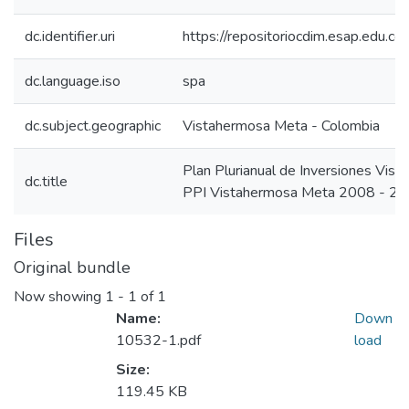
dc.identifier.uri
https://repositoriocdim.esap.edu.
dc.language.iso
spa
dc.subject.geographic
Vistahermosa Meta - Colombia
Plan Plurianual de Inversiones Vi
dc.title
PPI Vistahermosa Meta 2008 - 2
Files
Original bundle
Now showing
1 - 1 of 1
Name:
Down
10532-1.pdf
load
Size:
119.45 KB