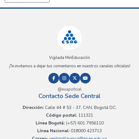
Vigilada MinEducación
¡Te invitamos a dejar tus comentarios en nuestros canales oficiales!
@esapoficial
Contacto Sede Central
Dirección:
Calle 44 # 53 - 37, CAN, Bogotá D.C.
Código postal:
111321
Línea Bogotá:
(+57) 601 7956110
Línea Nacional:
018000 423713
Correo:
ventanillaunica@esap.edu.co