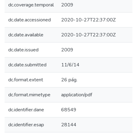
dc.coverage.temporal
2009
dc.date.accessioned
2020-10-27T22:37:00Z
dc.date.available
2020-10-27T22:37:00Z
dc.date.issued
2009
dc.date.submitted
11/6/14
dc.format.extent
26 pág.
dc.format.mimetype
application/pdf
dc.identifier.dane
68549
dc.identifier.esap
28144