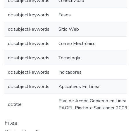
dc.subject.keywords
Conectividad
dc.subject.keywords
Fases
dc.subject.keywords
Sitio Web
dc.subject.keywords
Correo Electrónico
dc.subject.keywords
Tecnología
dc.subject.keywords
Indicadores
dc.subject.keywords
Aplicativos En Línea
Plan de Acción Gobierno en Línea 
dc.title
PAGEL Pinchote Santander 2009
Files