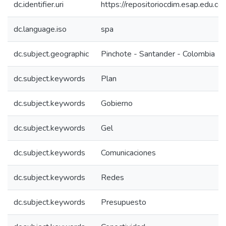
dc.identifier.uri
https://repositoriocdim.esap.edu.
dc.language.iso
spa
dc.subject.geographic
Pinchote - Santander - Colombia
dc.subject.keywords
Plan
dc.subject.keywords
Gobierno
dc.subject.keywords
Gel
dc.subject.keywords
Comunicaciones
dc.subject.keywords
Redes
dc.subject.keywords
Presupuesto