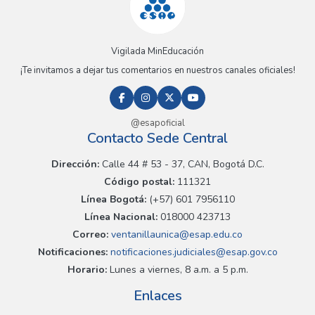
Vigilada MinEducación
¡Te invitamos a dejar tus comentarios en nuestros canales oficiales!
@esapoficial
Contacto Sede Central
Dirección:
Calle 44 # 53 - 37, CAN, Bogotá D.C.
Código postal:
111321
Línea Bogotá:
(+57) 601 7956110
Línea Nacional:
018000 423713
Correo:
ventanillaunica@esap.edu.co
Notificaciones:
notificaciones.judiciales@esap.gov.co
Horario:
Lunes a viernes, 8 a.m. a 5 p.m.
Enlaces