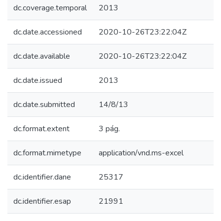
dc.coverage.temporal
2013
dc.date.accessioned
2020-10-26T23:22:04Z
dc.date.available
2020-10-26T23:22:04Z
dc.date.issued
2013
dc.date.submitted
14/8/13
dc.format.extent
3 pág.
dc.format.mimetype
application/vnd.ms-excel
dc.identifier.dane
25317
dc.identifier.esap
21991