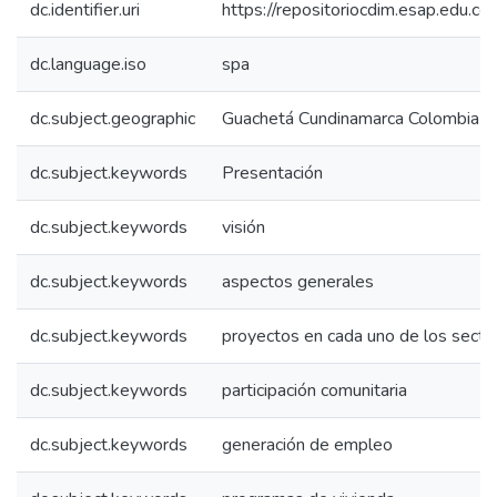
dc.identifier.uri
https://repositoriocdim.esap.edu.
dc.language.iso
spa
dc.subject.geographic
Guachetá Cundinamarca Colombia
dc.subject.keywords
Presentación
dc.subject.keywords
visión
dc.subject.keywords
aspectos generales
dc.subject.keywords
proyectos en cada uno de los secto
dc.subject.keywords
participación comunitaria
dc.subject.keywords
generación de empleo