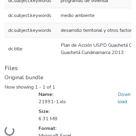
dc.subject.keywords
programas de vivienda
dc.subject.keywords
medio ambiente
dc.subject.keywords
desarrollo territorial y otros factore
Plan de Acción USPD Guachetá C
dc.title
Guachetá Cundinamarca 2013
Files
Original bundle
Now showing
1 - 1 of 1
Name:
Down
21991-1.xls
load
Size:
6.31 MB
Format:
Loading...
Microsoft Excel