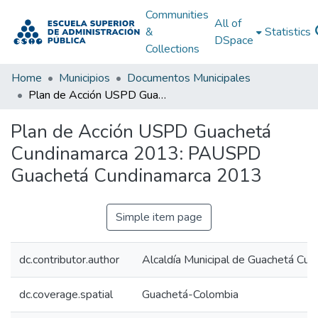
Communities
All of
&
Statistics
DSpace
Collections
Home
Municipios
Documentos Municipales
Plan de Acción USPD Guachetá Cundinamarca 2013: PAUSPD Guachetá Cundinamarca 2013
Plan de Acción USPD Guachetá
Cundinamarca 2013: PAUSPD
Guachetá Cundinamarca 2013
Simple item page
dc.contributor.author
Alcaldía Municipal de Guachetá Cun
dc.coverage.spatial
Guachetá-Colombia