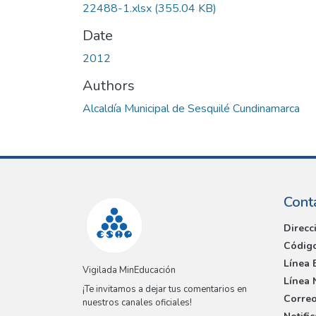
22488-1.xlsx
(355.04 KB)
Date
2012
Authors
Alcaldía Municipal de Sesquilé Cundinamarca
Cont
Direcc
Código
Línea 
Vigilada MinEducación
Línea 
¡Te invitamos a dejar tus comentarios en
Correo
nuestros canales oficiales!