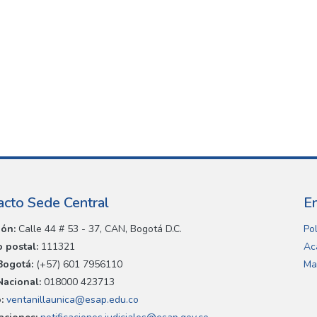
acto Sede Central
E
ión:
Calle 44 # 53 - 37, CAN, Bogotá D.C.
Pol
 postal:
111321
Ac
Bogotá:
(+57) 601 7956110
Ma
Nacional:
018000 423713
:
ventanillaunica@esap.edu.co