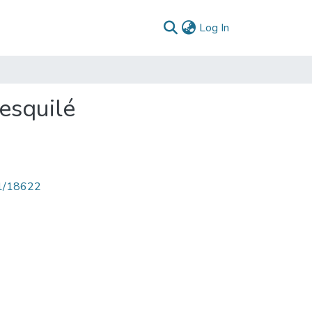
(current)
Log In
esquilé
71/18622