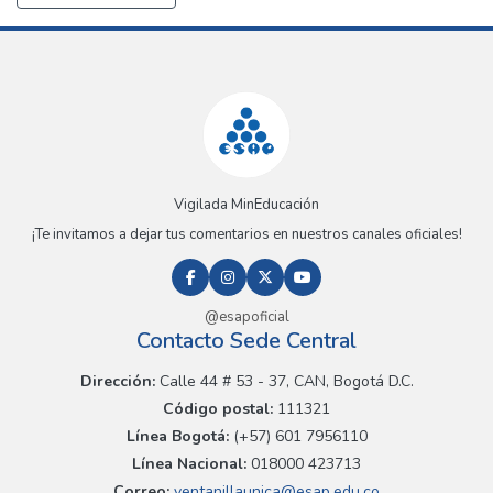
Vigilada MinEducación
¡Te invitamos a dejar tus comentarios en nuestros canales oficiales!
@esapoficial
Contacto Sede Central
Dirección:
Calle 44 # 53 - 37, CAN, Bogotá D.C.
Código postal:
111321
Línea Bogotá:
(+57) 601 7956110
Línea Nacional:
018000 423713
Correo:
ventanillaunica@esap.edu.co