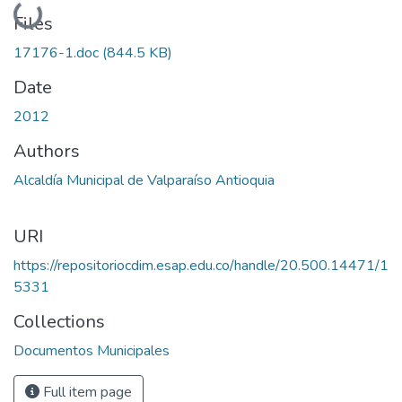
Loading...
Files
17176-1.doc
(844.5 KB)
Date
2012
Authors
Alcaldía Municipal de Valparaíso Antioquia
URI
https://repositoriocdim.esap.edu.co/handle/20.500.14471/1
5331
Collections
Documentos Municipales
Full item page