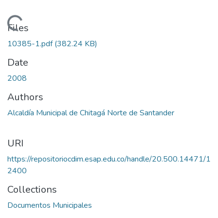
Loading...
Files
10385-1.pdf
(382.24 KB)
Date
2008
Authors
Alcaldía Municipal de Chitagá Norte de Santander
URI
https://repositoriocdim.esap.edu.co/handle/20.500.14471/1
2400
Collections
Documentos Municipales