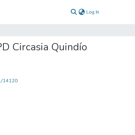
(current)
Log In
PD Circasia Quindío
71/14120