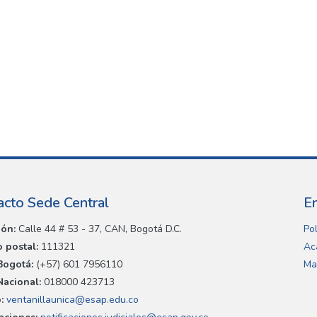
acto Sede Central
E
ión:
Calle 44 # 53 - 37, CAN, Bogotá D.C.
Pol
 postal:
111321
Ac
Bogotá:
(+57) 601 7956110
Ma
Nacional:
018000 423713
:
ventanillaunica@esap.edu.co