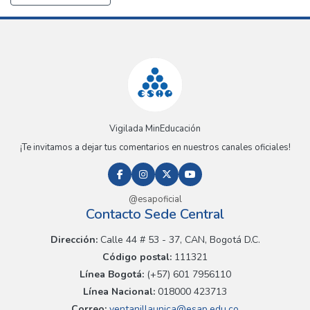
Vigilada MinEducación
¡Te invitamos a dejar tus comentarios en nuestros canales oficiales!
@esapoficial
Contacto Sede Central
Dirección:
Calle 44 # 53 - 37, CAN, Bogotá D.C.
Código postal:
111321
Línea Bogotá:
(+57) 601 7956110
Línea Nacional:
018000 423713
Correo:
ventanillaunica@esap.edu.co