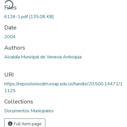
ading...
Files
6126-1.pdf
(135.08 KB)
Date
2004
Authors
Alcaldía Municipal de Venecia Antioquia
URI
https://repositoriocdim.esap.edu.co/handle/20.500.14471/1
1125
Collections
Documentos Municipales
Full item page