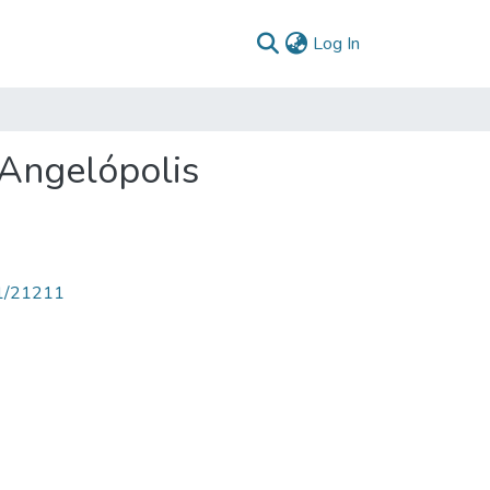
(current)
Log In
Angelópolis
71/21211