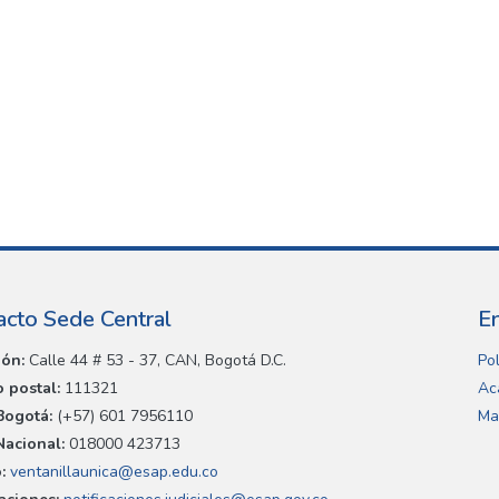
acto Sede Central
E
ión:
Calle 44 # 53 - 37, CAN, Bogotá D.C.
Pol
 postal:
111321
Ac
Bogotá:
(+57) 601 7956110
Ma
Nacional:
018000 423713
:
ventanillaunica@esap.edu.co