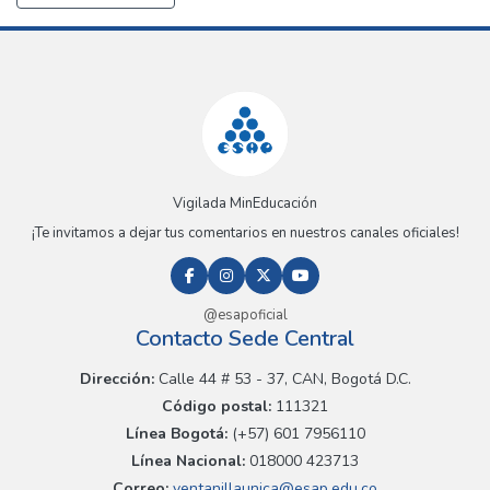
Vigilada MinEducación
¡Te invitamos a dejar tus comentarios en nuestros canales oficiales!
@esapoficial
Contacto Sede Central
Dirección:
Calle 44 # 53 - 37, CAN, Bogotá D.C.
Código postal:
111321
Línea Bogotá:
(+57) 601 7956110
Línea Nacional:
018000 423713
Correo:
ventanillaunica@esap.edu.co