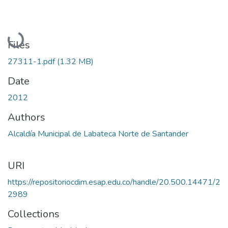
Loading...
Files
27311-1.pdf
(1.32 MB)
Date
2012
Authors
Alcaldía Municipal de Labateca Norte de Santander
URI
https://repositoriocdim.esap.edu.co/handle/20.500.14471/2
2989
Collections