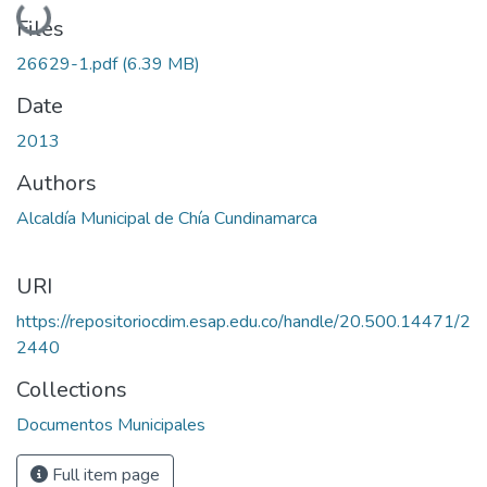
Loading...
Files
26629-1.pdf
(6.39 MB)
Date
2013
Authors
Alcaldía Municipal de Chía Cundinamarca
URI
https://repositoriocdim.esap.edu.co/handle/20.500.14471/2
2440
Collections
Documentos Municipales
Full item page