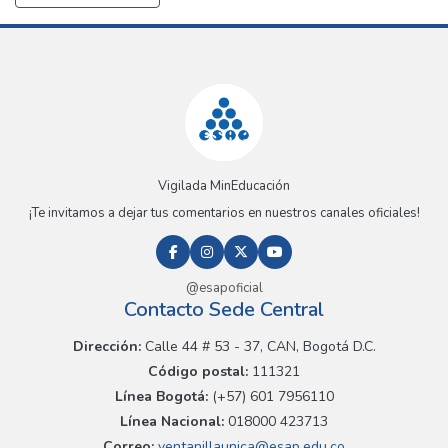
Vigilada MinEducación
¡Te invitamos a dejar tus comentarios en nuestros canales oficiales!
@esapoficial
Contacto Sede Central
Dirección:
Calle 44 # 53 - 37, CAN, Bogotá D.C.
Código postal:
111321
Línea Bogotá:
(+57) 601 7956110
Línea Nacional:
018000 423713
Correo:
ventanillaunica@esap.edu.co