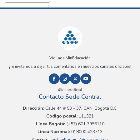
Vigilada MinEducación
¡Te invitamos a dejar tus comentarios en nuestros canales oficiales!
@esapoficial
Contacto Sede Central
Dirección:
Calle 44 # 53 - 37, CAN, Bogotá D.C.
Código postal:
111321
Línea Bogotá:
(+57) 601 7956110
Línea Nacional:
018000 423713
Correo:
ventanillaunica@esap.edu.co