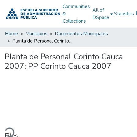
Communities
All of
&
Statistics
DSpace
Collections
Home
Municipios
Documentos Municipales
Planta de Personal Corinto Cauca 2007: PP Corinto Cauca 2007
Planta de Personal Corinto Cauca
2007: PP Corinto Cauca 2007
ading...
Files