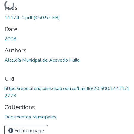
Loading...
Files
11174-1.pdf
(450.53 KB)
Date
2008
Authors
Alcaldía Municipal de Acevedo Huila
URI
https://repositoriocdim.esap.edu.co/handle/20.500.14471/1
2779
Collections
Documentos Municipales
Full item page