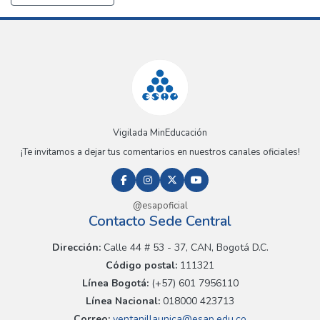
Vigilada MinEducación
¡Te invitamos a dejar tus comentarios en nuestros canales oficiales!
@esapoficial
Contacto Sede Central
Dirección:
Calle 44 # 53 - 37, CAN, Bogotá D.C.
Código postal:
111321
Línea Bogotá:
(+57) 601 7956110
Línea Nacional:
018000 423713
Correo:
ventanillaunica@esap.edu.co