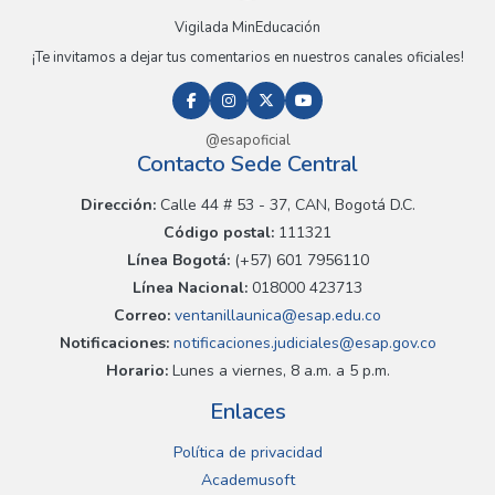
Vigilada MinEducación
¡Te invitamos a dejar tus comentarios en nuestros canales oficiales!
@esapoficial
Contacto Sede Central
Dirección:
Calle 44 # 53 - 37, CAN, Bogotá D.C.
Código postal:
111321
Línea Bogotá:
(+57) 601 7956110
Línea Nacional:
018000 423713
Correo:
ventanillaunica@esap.edu.co
Notificaciones:
notificaciones.judiciales@esap.gov.co
Horario:
Lunes a viernes, 8 a.m. a 5 p.m.
Enlaces
Política de privacidad
Academusoft