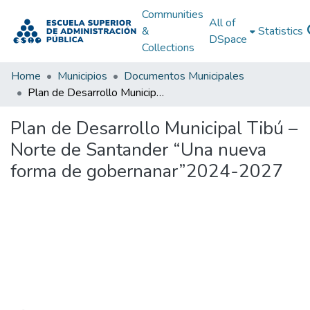
Communities
All of
&
Statistics
DSpace
Collections
Home
Municipios
Documentos Municipales
Plan de Desarrollo Municipal Tibú – Norte de Santander “Una nueva forma de gobernanar”2024-2027
Plan de Desarrollo Municipal Tibú –
Norte de Santander “Una nueva
forma de gobernanar”2024-2027
Loading...