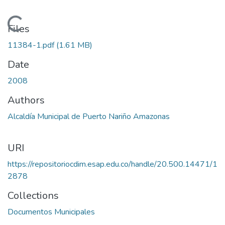
Loading...
Files
11384-1.pdf
(1.61 MB)
Date
2008
Authors
Alcaldía Municipal de Puerto Nariño Amazonas
URI
https://repositoriocdim.esap.edu.co/handle/20.500.14471/1
2878
Collections
Documentos Municipales