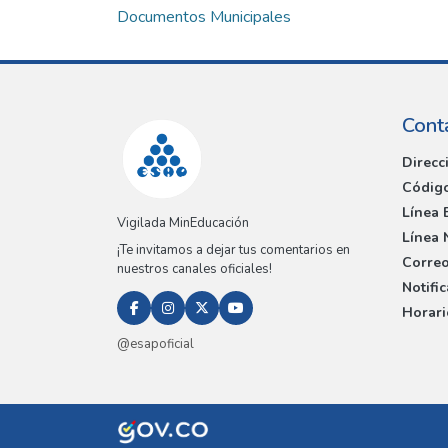
Documentos Municipales
Cont
Direcc
Código
Línea 
Vigilada MinEducación
Línea 
¡Te invitamos a dejar tus comentarios en
Correo
nuestros canales oficiales!
Notifi
Horari
@esapoficial