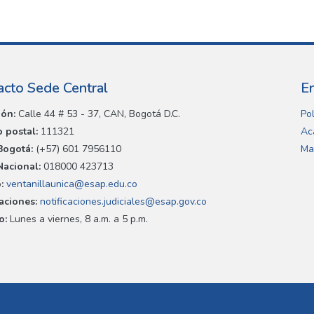
acto Sede Central
E
ión:
Calle 44 # 53 - 37, CAN, Bogotá D.C.
Pol
 postal:
111321
Ac
Bogotá:
(+57) 601 7956110
Ma
Nacional:
018000 423713
:
ventanillaunica@esap.edu.co
caciones:
notificaciones.judiciales@esap.gov.co
o:
Lunes a viernes, 8 a.m. a 5 p.m.