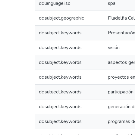
dc.language.iso
spa
dc.subject.geographic
Filadelfia Ca
dc.subject.keywords
Presentació
dc.subject.keywords
visión
dc.subject.keywords
aspectos ge
dc.subject.keywords
proyectos en
dc.subject.keywords
participación
dc.subject.keywords
generación 
dc.subject.keywords
programas de