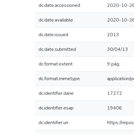
dc.date.accessioned
2020-10-26
dc.date.available
2020-10-26
dc.date.issued
2013
dc.date.submitted
30/04/13
dc.format.extent
9 pág.
dc.format.mimetype
application/p
dc.identifier.dane
17272
dc.identifier.esap
19406
dc.identifier.uri
https://rep