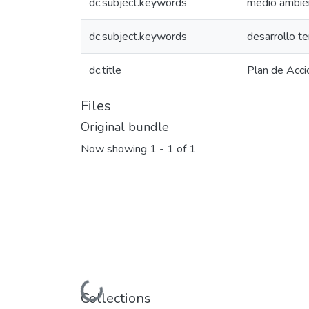
dc.subject.keywords
medio ambie
dc.subject.keywords
desarrollo te
dc.title
Plan de Acci
Files
Original bundle
Now showing
1 - 1 of 1
Loading...
Collections