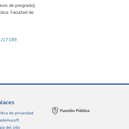
Tesis de pregrado].
lica. Facultad de
71/27189
nlaces
ítica de privacidad
ademusoft
pa del sitio