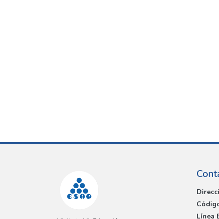
Cont
Direcc
Código
Línea 