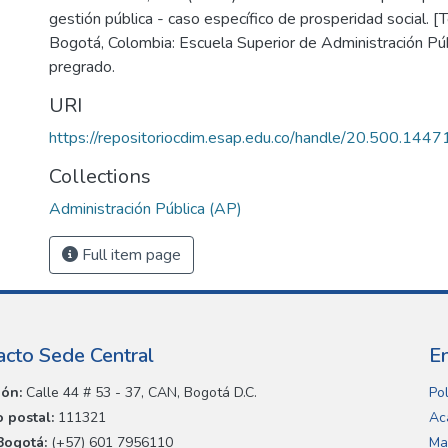
gestión pública - caso específico de prosperidad social. [
Bogotá, Colombia: Escuela Superior de Administración Púb
pregrado.
URI
https://repositoriocdim.esap.edu.co/handle/20.500.144
Collections
Administración Pública (AP)
Full item page
acto Sede Central
E
ión:
Calle 44 # 53 - 37, CAN, Bogotá D.C.
Pol
 postal:
111321
Ac
Bogotá:
(+57) 601 7956110
Ma