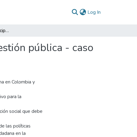
(current)
Log In
Nuevos retos de la participación ciudadana en la gestión pública - caso específico de prosperidad social
stión pública - caso
ana en Colombia y
vo para la
ción social que debe
e las políticas
udadana en la