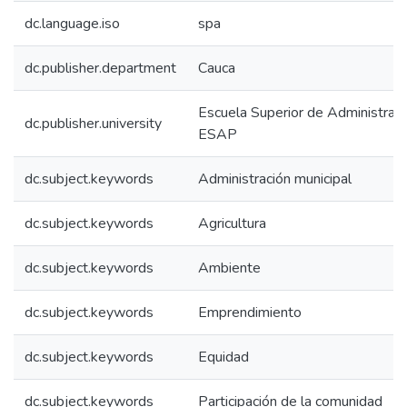
dc.language.iso
spa
dc.publisher.department
Cauca
Escuela Superior de Administraci
dc.publisher.university
ESAP
dc.subject.keywords
Administración municipal
dc.subject.keywords
Agricultura
dc.subject.keywords
Ambiente
dc.subject.keywords
Emprendimiento
dc.subject.keywords
Equidad
dc.subject.keywords
Participación de la comunidad