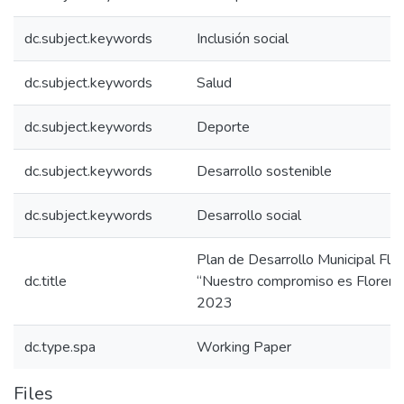
dc.subject.keywords
Inclusión social
dc.subject.keywords
Salud
dc.subject.keywords
Deporte
dc.subject.keywords
Desarrollo sostenible
dc.subject.keywords
Desarrollo social
Plan de Desarrollo Municipal Flo
dc.title
“Nuestro compromiso es Florenc
2023
dc.type.spa
Working Paper
Files