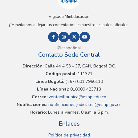
Vigilada MinEducación
¡Te invitamos a dejar tus comentarios en nuestros canales oficiales!
@esapoficial
Contacto Sede Central
Dirección:
Calle 44 # 53 - 37, CAN, Bogotá D.C.
Código postal:
111321
Línea Bogotá:
(+57) 601 7956110
Línea Nacional:
018000 423713
Correo:
ventanillaunica@esap.edu.co
Notificaciones:
notificaciones.judiciales@esap.gov.co
Horario:
Lunes a viernes, 8 a.m. a 5 p.m.
Enlaces
Política de privacidad