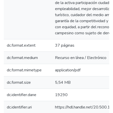
de la activa participación ciudadan
empleabilidad, mejor desarrollo a
turístico, cuidador del medio am
garantía de la competitividad y c
con equidad, a partir del reconoc
campesino como sujeto de derec
dc.format.extent
37 páginas
dc.format.medium
Recurso en línea / Electrónico
dc.format.mimetype
application/pdf
dc.format.size
5,54 MB
dc.identifier.dane
19290
dc.identifier.uri
https://hdl.handle.net/20.500.