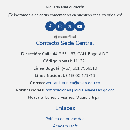
Vigilada MinEducación
¡Te invitamos a dejar tus comentarios en nuestros canales oficiales!
@esapoficial
Contacto Sede Central
Dirección:
Calle 44 # 53 - 37, CAN, Bogotá D.C.
Código postal:
111321
Línea Bogotá:
(+57) 601 7956110
Línea Nacional:
018000 423713
Correo:
ventanillaunica@esap.edu.co
Notificaciones:
notificaciones.judiciales@esap.gov.co
Horario:
Lunes a viernes, 8 a.m. a 5 p.m.
Enlaces
Política de privacidad
Academusoft