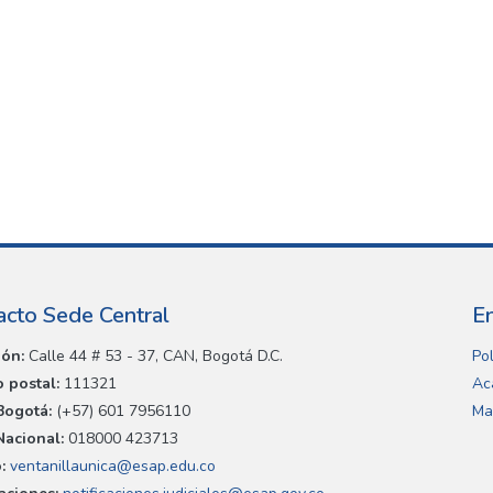
acto Sede Central
E
ión:
Calle 44 # 53 - 37, CAN, Bogotá D.C.
Pol
 postal:
111321
Ac
Bogotá:
(+57) 601 7956110
Ma
Nacional:
018000 423713
:
ventanillaunica@esap.edu.co