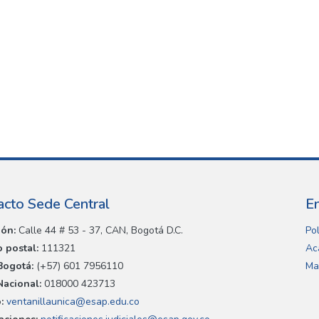
acto Sede Central
E
ión:
Calle 44 # 53 - 37, CAN, Bogotá D.C.
Pol
 postal:
111321
Ac
Bogotá:
(+57) 601 7956110
Ma
Nacional:
018000 423713
:
ventanillaunica@esap.edu.co