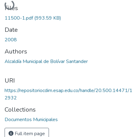
Loading...
Files
11500-1.pdf
(993.59 KB)
Date
2008
Authors
Alcaldía Municipal de Bolívar Santander
URI
https://repositoriocdim.esap.edu.co/handle/20.500.14471/1
2932
Collections
Documentos Municipales
Full item page