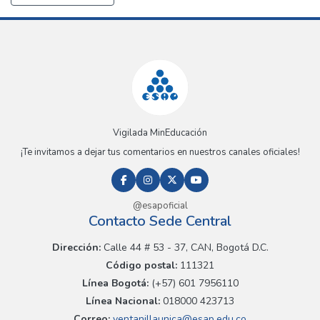
Vigilada MinEducación
¡Te invitamos a dejar tus comentarios en nuestros canales oficiales!
@esapoficial
Contacto Sede Central
Dirección:
Calle 44 # 53 - 37, CAN, Bogotá D.C.
Código postal:
111321
Línea Bogotá:
(+57) 601 7956110
Línea Nacional:
018000 423713
Correo:
ventanillaunica@esap.edu.co