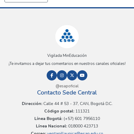
Vigilada MinEducación
¡Te invitamos a dejar tus comentarios en nuestros canales oficiales!
@esapoficial
Contacto Sede Central
Dirección:
Calle 44 # 53 - 37, CAN, Bogotá D.C.
Código postal:
111321
Línea Bogotá:
(+57) 601 7956110
Línea Nacional:
018000 423713
Correo:
ventanillaunica@esap.edu.co