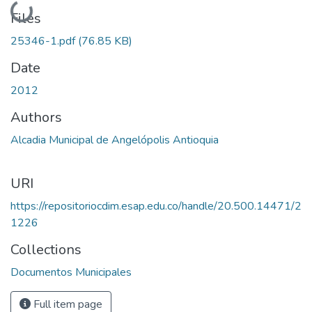
Loading...
Files
25346-1.pdf
(76.85 KB)
Date
2012
Authors
Alcadia Municipal de Angelópolis Antioquia
URI
https://repositoriocdim.esap.edu.co/handle/20.500.14471/2
1226
Collections
Documentos Municipales
Full item page