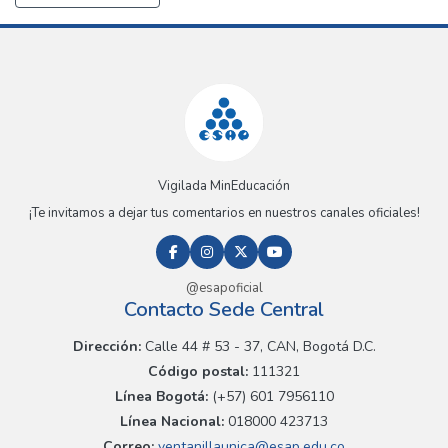
Vigilada MinEducación
¡Te invitamos a dejar tus comentarios en nuestros canales oficiales!
@esapoficial
Contacto Sede Central
Dirección:
Calle 44 # 53 - 37, CAN, Bogotá D.C.
Código postal:
111321
Línea Bogotá:
(+57) 601 7956110
Línea Nacional:
018000 423713
Correo:
ventanillaunica@esap.edu.co