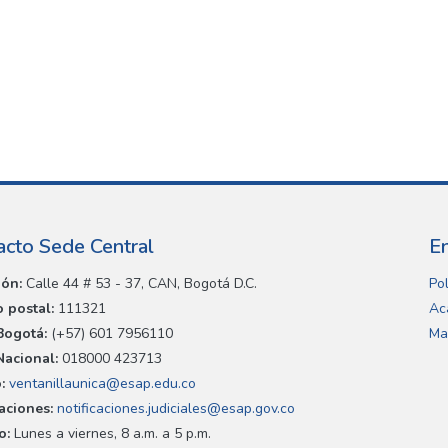
acto Sede Central
E
ión:
Calle 44 # 53 - 37, CAN, Bogotá D.C.
Pol
 postal:
111321
Ac
Bogotá:
(+57) 601 7956110
Ma
Nacional:
018000 423713
:
ventanillaunica@esap.edu.co
caciones:
notificaciones.judiciales@esap.gov.co
o:
Lunes a viernes, 8 a.m. a 5 p.m.