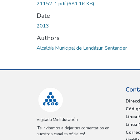
21152-1.pdf
(681.16 KB)
Date
2013
Authors
Alcaldía Municipal de Landázuri Santander
Cont
Direcc
Código
Línea 
Vigilada MinEducación
Línea 
¡Te invitamos a dejar tus comentarios en
Correo
nuestros canales oficiales!