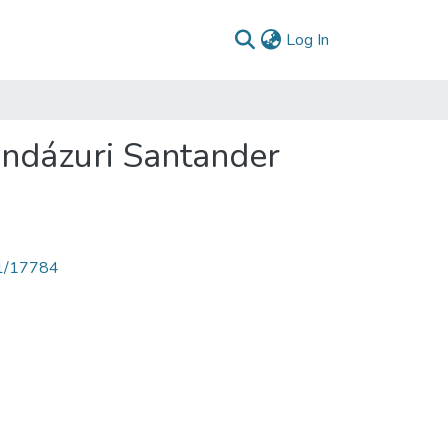
(current)
Log In
andázuri Santander
71/17784