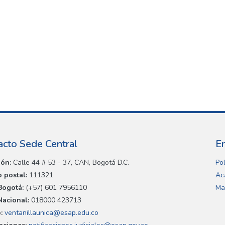
acto Sede Central
E
ión:
Calle 44 # 53 - 37, CAN, Bogotá D.C.
Pol
 postal:
111321
Ac
Bogotá:
(+57) 601 7956110
Ma
Nacional:
018000 423713
:
ventanillaunica@esap.edu.co