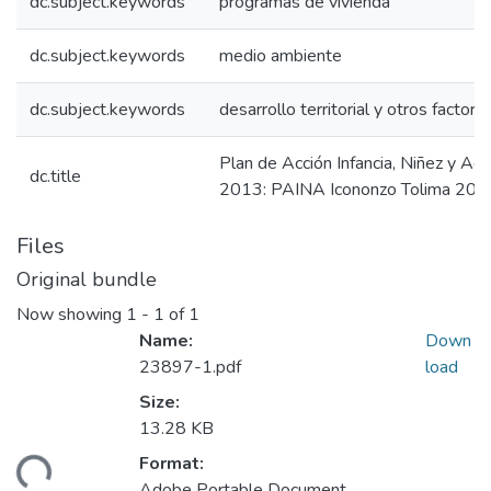
dc.subject.keywords
programas de vivienda
dc.subject.keywords
medio ambiente
dc.subject.keywords
desarrollo territorial y otros factore
Plan de Acción Infancia, Niñez y Ad
dc.title
2013: PAINA Icononzo Tolima 201
Files
Original bundle
Now showing
1 - 1 of 1
Name:
Down
23897-1.pdf
load
Size:
13.28 KB
Format:
ding...
Adobe Portable Document