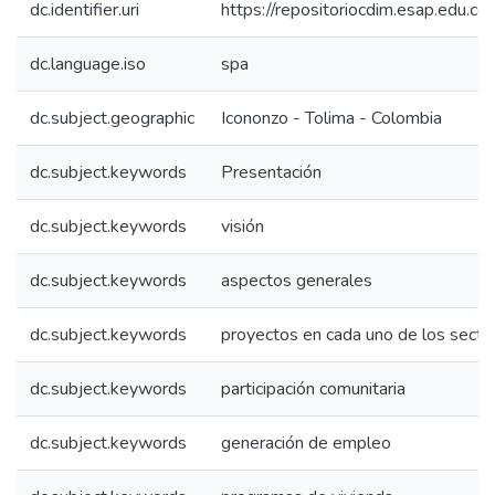
dc.identifier.uri
https://repositoriocdim.esap.edu.
dc.language.iso
spa
dc.subject.geographic
Icononzo - Tolima - Colombia
dc.subject.keywords
Presentación
dc.subject.keywords
visión
dc.subject.keywords
aspectos generales
dc.subject.keywords
proyectos en cada uno de los secto
dc.subject.keywords
participación comunitaria
dc.subject.keywords
generación de empleo