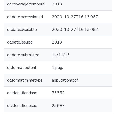
dc.coverage.temporal
2013
dc.date.accessioned
2020-10-27T16:13:06Z
dc.date.available
2020-10-27T16:13:06Z
dc.date.issued
2013
dc.date.submitted
14/11/13
dc.format.extent
1 pág.
dc.format.mimetype
application/pdf
dc.identifier.dane
73352
dc.identifier.esap
23897