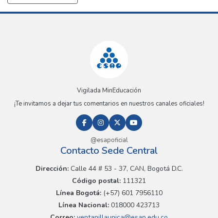
Vigilada MinEducación
¡Te invitamos a dejar tus comentarios en nuestros canales oficiales!
@esapoficial
Contacto Sede Central
Dirección:
Calle 44 # 53 - 37, CAN, Bogotá D.C.
Código postal:
111321
Línea Bogotá:
(+57) 601 7956110
Línea Nacional:
018000 423713
Correo:
ventanillaunica@esap.edu.co