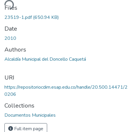
ding...
Files
23519-1.pdf
(650.94 KB)
Date
2010
Authors
Alcaldía Municipal del Doncello Caquetá
URI
https://repositoriocdim.esap.edu.co/handle/20.500.14471/2
0206
Collections
Documentos Municipales
Full item page