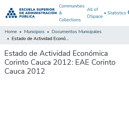
Communities
All of
&
Statistics
DSpace
Collections
Home
Municipios
Documentos Municipales
Estado de Actividad Económica Corinto Cauca 2012: EAE Corinto Cauca 2012
Estado de Actividad Económica
Corinto Cauca 2012: EAE Corinto
Cauca 2012
Loading...