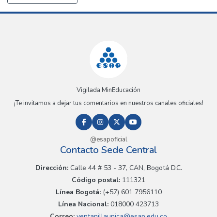
Vigilada MinEducación
¡Te invitamos a dejar tus comentarios en nuestros canales oficiales!
@esapoficial
Contacto Sede Central
Dirección:
Calle 44 # 53 - 37, CAN, Bogotá D.C.
Código postal:
111321
Línea Bogotá:
(+57) 601 7956110
Línea Nacional:
018000 423713
Correo:
ventanillaunica@esap.edu.co