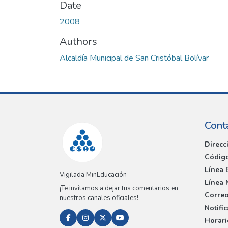
Date
2008
Authors
Alcaldía Municipal de San Cristóbal Bolívar
Cont
Direcc
Código
Línea 
Vigilada MinEducación
Línea 
¡Te invitamos a dejar tus comentarios en
Correo
nuestros canales oficiales!
Notifi
Horari