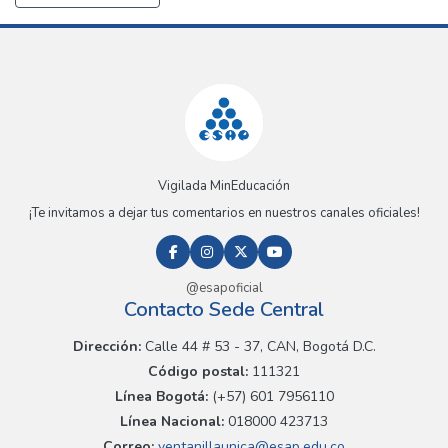
Vigilada MinEducación
¡Te invitamos a dejar tus comentarios en nuestros canales oficiales!
@esapoficial
Contacto Sede Central
Dirección:
Calle 44 # 53 - 37, CAN, Bogotá D.C.
Código postal:
111321
Línea Bogotá:
(+57) 601 7956110
Línea Nacional:
018000 423713
Correo:
ventanillaunica@esap.edu.co