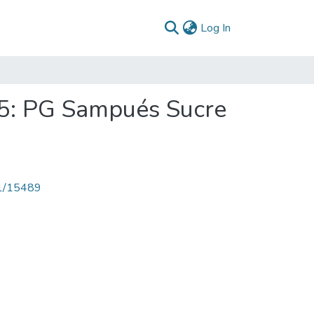
(current)
Log In
5: PG Sampués Sucre
71/15489