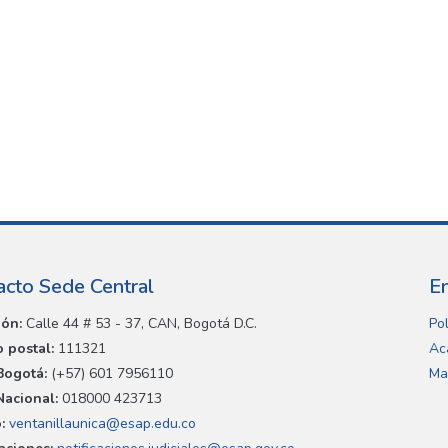
acto Sede Central
E
ión:
Calle 44 # 53 - 37, CAN, Bogotá D.C.
Pol
 postal:
111321
Ac
Bogotá:
(+57) 601 7956110
Ma
Nacional:
018000 423713
:
ventanillaunica@esap.edu.co