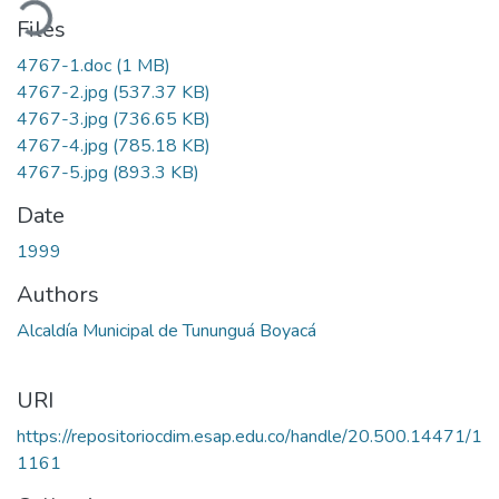
ading...
Files
4767-1.doc
(1 MB)
4767-2.jpg
(537.37 KB)
4767-3.jpg
(736.65 KB)
4767-4.jpg
(785.18 KB)
4767-5.jpg
(893.3 KB)
Date
1999
Authors
Alcaldía Municipal de Tununguá Boyacá
URI
https://repositoriocdim.esap.edu.co/handle/20.500.14471/1
1161