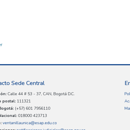
er
acto Sede Central
E
ión:
Calle 44 # 53 - 37, CAN, Bogotá D.C.
Pol
 postal:
111321
Ac
Bogotá:
(+57) 601 7956110
Ma
Nacional:
018000 423713
:
ventanillaunica@esap.edu.co