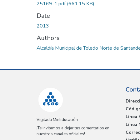
25169-1.pdf
(661.15 KB)
Date
2013
Authors
Alcaldía Municipal de Toledo Norte de Santand
Cont
Direcc
Código
Línea 
Vigilada MinEducación
Línea 
¡Te invitamos a dejar tus comentarios en
Correo
nuestros canales oficiales!