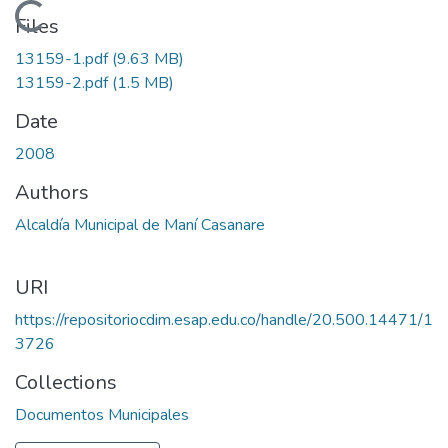
Loading...
Files
13159-1.pdf
(9.63 MB)
13159-2.pdf
(1.5 MB)
Date
2008
Authors
Alcaldía Municipal de Maní Casanare
URI
https://repositoriocdim.esap.edu.co/handle/20.500.14471/1
3726
Collections
Documentos Municipales