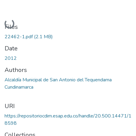
Loading...
Files
22462-1.pdf
(2.1 MB)
Date
2012
Authors
Alcaldía Municipal de San Antonio del Tequendama
Cundinamarca
URI
https://repositoriocdim.esap.edu.co/handle/20.500.14471/1
8598
Collections