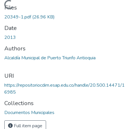
Loading...
Files
20349-1.pdf
(26.96 KB)
Date
2013
Authors
Alcaldía Municipal de Puerto Triunfo Antioquia
URI
https://repositoriocdim.esap.edu.co/handle/20.500.14471/1
6985
Collections
Documentos Municipales
Full item page