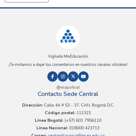
Vigilada MinEducación
¡Te invitamos a dejar tus comentarios en nuestros canales oficiales!
@esapoficial
Contacto Sede Central
Dirección:
Calle 44 # 53 - 37, CAN, Bogotá D.C.
Código postal:
111321
Línea Bogotá:
(+57) 601 7956110
Línea Nacional:
018000 423713
Correo:
ventanillaunica@esap.edu.co