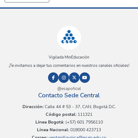
Vigilada MinEducación
¡Te invitamos a dejar tus comentarios en nuestros canales oficiales!
@esapoficial
Contacto Sede Central
Dirección:
Calle 44 # 53 - 37, CAN, Bogotá D.C.
Código postal:
111321
Línea Bogotá:
(+57) 601 7956110
Línea Nacional:
018000 423713
Correo:
ventanillaunica@esap.edu.co