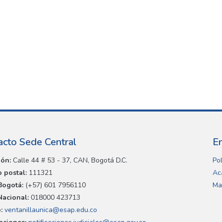
acto Sede Central
E
ión:
Calle 44 # 53 - 37, CAN, Bogotá D.C.
Pol
 postal:
111321
Ac
Bogotá:
(+57) 601 7956110
Ma
Nacional:
018000 423713
:
ventanillaunica@esap.edu.co