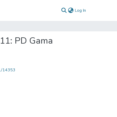
(current)
Log In
011: PD Gama
71/14353