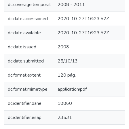
dc.coverage.temporal
2008 - 2011
dc.date.accessioned
2020-10-27T16:23:52Z
dc.date.available
2020-10-27T16:23:52Z
dc.date.issued
2008
dc.date.submitted
25/10/13
dc.format.extent
120 pág.
dc.format.mimetype
application/pdf
dc.identifier.dane
18860
dc.identifier.esap
23531