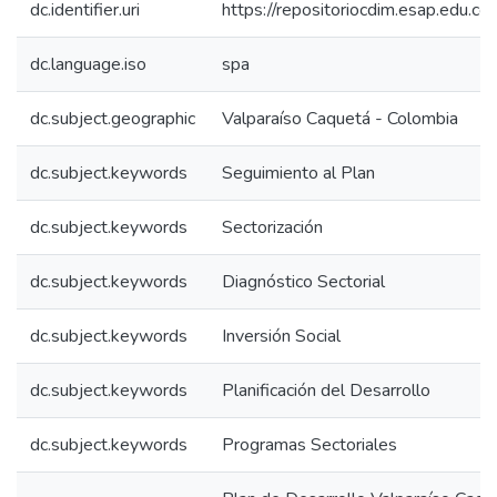
dc.identifier.uri
https://repositoriocdim.esap.edu.
dc.language.iso
spa
dc.subject.geographic
Valparaíso Caquetá - Colombia
dc.subject.keywords
Seguimiento al Plan
dc.subject.keywords
Sectorización
dc.subject.keywords
Diagnóstico Sectorial
dc.subject.keywords
Inversión Social
dc.subject.keywords
Planificación del Desarrollo
dc.subject.keywords
Programas Sectoriales