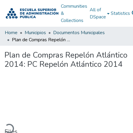
Communities
All of
&
Statistics
DSpace
Collections
Home
Municipios
Documentos Municipales
Plan de Compras Repelón Atlántico 2014: PC Repelón Atlántico 2014
Plan de Compras Repelón Atlántico
2014: PC Repelón Atlántico 2014
Loading...
Files