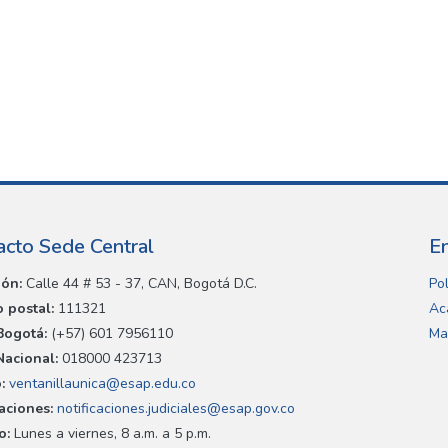
acto Sede Central
E
ión:
Calle 44 # 53 - 37, CAN, Bogotá D.C.
Pol
 postal:
111321
Ac
Bogotá:
(+57) 601 7956110
Ma
Nacional:
018000 423713
:
ventanillaunica@esap.edu.co
caciones:
notificaciones.judiciales@esap.gov.co
o:
Lunes a viernes, 8 a.m. a 5 p.m.