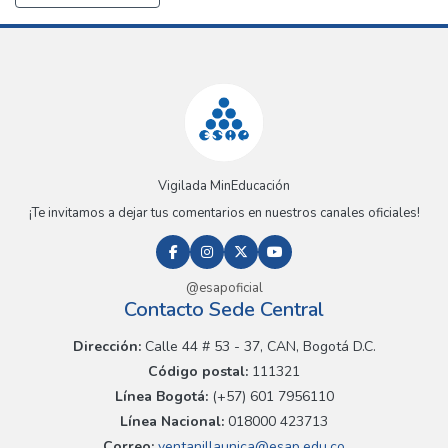
Vigilada MinEducación
¡Te invitamos a dejar tus comentarios en nuestros canales oficiales!
@esapoficial
Contacto Sede Central
Dirección:
Calle 44 # 53 - 37, CAN, Bogotá D.C.
Código postal:
111321
Línea Bogotá:
(+57) 601 7956110
Línea Nacional:
018000 423713
Correo:
ventanillaunica@esap.edu.co